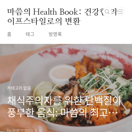
본문 바로가기
마씀의 Health Book: 건강한 라
이프스타일로의 변환
홈
태그
방명록
카테고리 없음
채식주의자를 위한 단백질이
풍부한 음식: 마씀의 최고의
선택
by 마씀
2023. 6. 4.