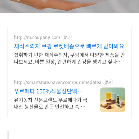
http://m.coupang.com
광고
채식주의자 쿠팡 로켓배송으로 빠르게 받아봐요
섭취하기 편한 채식주의자, 쿠팡에서 다양한 제품을 만
나보세요. 바쁜 일상, 간편하게 건강을 챙기고 싶다면
로켓배송으로 받아보세요.
http://smartstore.naver.com/purumedatea
광고
푸르메다 100%식물성단백질
완두고구마! 완두흑임자!
유기농차 전문브랜드 푸르메다가 국
내산 농산물로 만든 안전하고 속 편
한 식물성단백질 고단백질을 쉽고
간편하게, 식물성 원료 100%로 만
들어 속이 편안합니다.